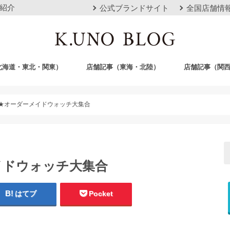
紹介
公式ブランドサイト
全国店舗情
北海道・東北・関東）
店舗記事（東海・北陸）
店舗記事（関
店
栄店
本山本店
岐阜店
クロスモール豊川店
浜松店
静岡店
金沢店
梅田店
心斎橋店
京都店
神戸店
広島店
岡山店
福岡店
沖縄おもろまち
★オーダーメイドウォッチ大集合
イドウォッチ大集合
はてブ
Pocket