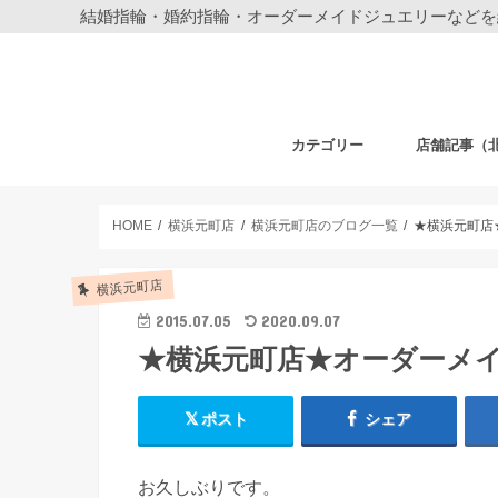
結婚指輪・婚約指輪・オーダーメイドジュエリーなどを
カテゴリー
店舗記事（
結婚指輪・婚約指輪
ジュエリー
ディズニーデザイン ジュエリー
ベビーギフト
時計
フェア・その他
札幌店
仙台店
銀座本店
銀座中央通り
新宿店
表参道店
自由が丘店
町田店
横浜元町店
横浜本店
柏店
大宮店
HOME
横浜元町店
横浜元町店のブログ一覧
★横浜元町店
横浜元町店
2015.07.05
2020.09.07
★横浜元町店★オーダーメ
ポスト
シェア
お久しぶりです。