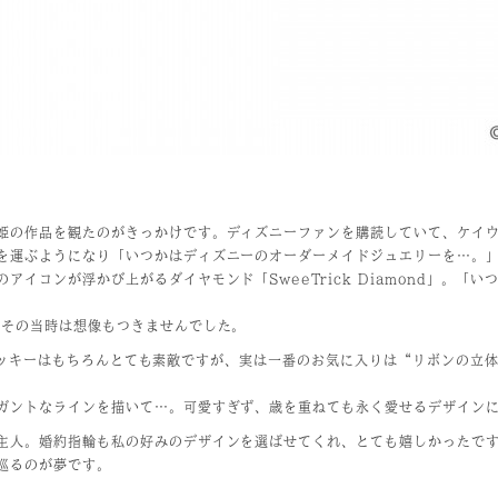
姫の作品を観たのがきっかけです。ディズニーファンを購読していて、ケイ
を運ぶようになり「いつかはディズニーのオーダーメイドジュエリーを…。
アイコンが浮かび上がるダイヤモンド「SweeTrick Diamond」。「
 その当時は想像もつきませんでした。
」に映るミッキーはもちろんとても素敵ですが、実は一番のお気に入りは“リボンの
ガントなラインを描いて…。可愛すぎず、歳を重ねても永く愛せるデザイン
主人。婚約指輪も私の好みのデザインを選ばせてくれ、とても嬉しかったです
巡るのが夢です。