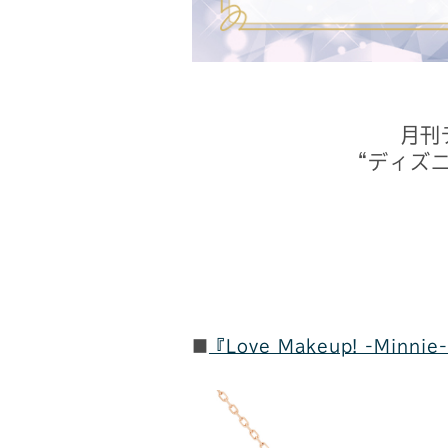
月刊
“ディズ
■
『Love Makeup! -Minnie