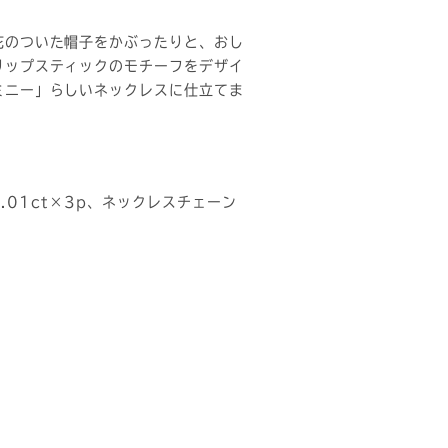
花のついた帽子をかぶったりと、おし
リップスティックのモチーフをデザイ
ミニー」らしいネックレスに仕立てま
a0.01ct×3p、ネックレスチェーン