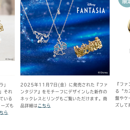
『ファ
ラ」
2025年11月7日(金）に発売された『ファ
る“カ
」それ
ンタジア』をモチーフにデザインした新作の
盤やケ
ている
ネックレスとリングもご覧いただけます。商
ズして
リーズも
品詳細は
こちら
ちら