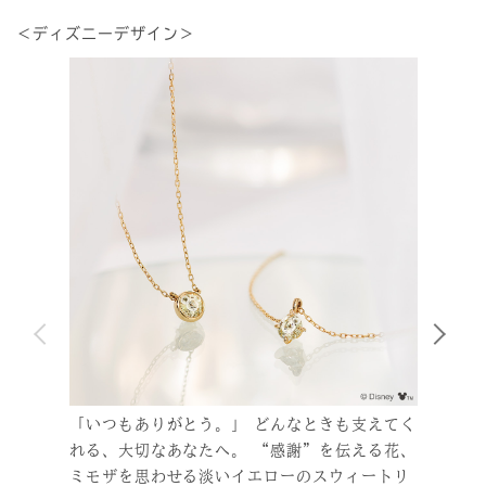
＜ディズニーデザイン＞
「いつもありがとう。」 どんなときも支えてく
ディ
れる、大切なあなたへ。 “感謝”を伝える花、
をテ
ミモザを思わせる淡いイエローのスウィートリ
目な