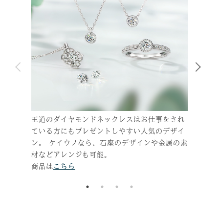
王道のダイヤモンドネックレスはお仕事をされ
手描
ている方にもプレゼントしやすい人気のデザイ
に…
ン。 ケイウノなら、石座のデザインや金属の素
をモ
材などアレンジも可能。
みい
商品は
こちら
商品