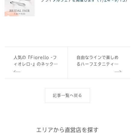
ブライダルフェアを開催します（7/24〜9/13）
人気の『Fiorello -フ
自由なラインで楽しめ
ィオレロ-』のネックレ
るハーフエタニティリ
スに新カラーが登場し
ング
ます（7/12）
記事一覧へ戻る
エリアから直営店を探す