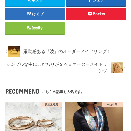
ポスト
シェア
はてブ
Pocket
feedly
躍動感ある『波』のオーダーメイドリング！
シンプルな中にこだわりが光る☆オーダーメイドリ
ング
RECOMMEND
こちらの記事も人気です。
横浜元町店
本山本店