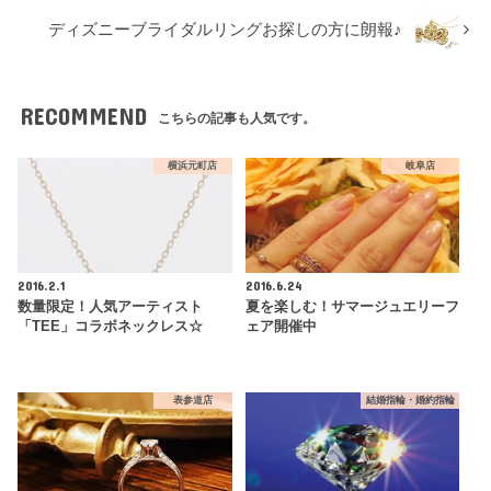
ディズニーブライダルリングお探しの方に朗報♪
RECOMMEND
こちらの記事も人気です。
横浜元町店
岐阜店
2016.2.1
2016.6.24
数量限定！人気アーティスト
夏を楽しむ！サマージュエリーフ
「TEE」コラボネックレス☆
ェア開催中
表参道店
結婚指輪・婚約指輪