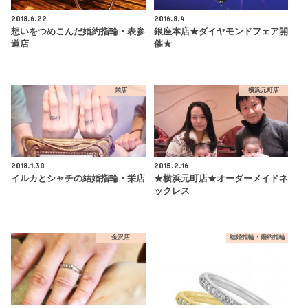
2018.6.22
2016.8.4
想いをつめこんだ婚約指輪・表参
銀座本店★ダイヤモンドフェア開
道店
催★
栄店
横浜元町店
2018.1.30
2015.2.16
イルカとシャチの結婚指輪・栄店
★横浜元町店★オーダーメイドネ
ックレス
金沢店
結婚指輪・婚約指輪