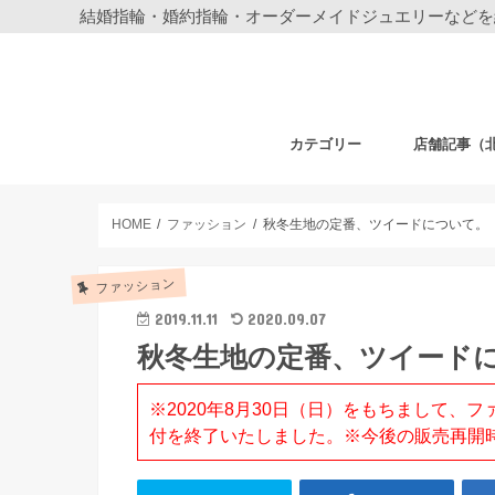
結婚指輪・婚約指輪・オーダーメイドジュエリーなどを
カテゴリー
店舗記事（
結婚指輪・婚約指輪
ジュエリー
ディズニーデザイン ジュエリー
ベビーギフト
時計
フェア・その他
札幌店
仙台店
銀座本店
銀座中央通り
新宿店
表参道店
自由が丘店
町田店
横浜元町店
横浜本店
柏店
大宮店
HOME
ファッション
秋冬生地の定番、ツイードについて。
ファッション
2019.11.11
2020.09.07
秋冬生地の定番、ツイード
※2020年8月30日（日）をもちまして
付を終了いたしました。※今後の販売再開