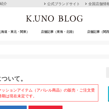
紹介
公式ブランドサイト
全国店舗情
北海道・東北・関東）
店舗記事（東海・北陸）
店舗記事（関
店
栄店
本山本店
岐阜店
クロスモール豊川店
浜松店
静岡店
金沢店
梅田店
心斎橋店
京都店
神戸店
広島店
岡山店
福岡店
沖縄おもろまち
について。
、ファッションアイテム（アパレル商品）の販売・ご注文受
時期は現在未定です。