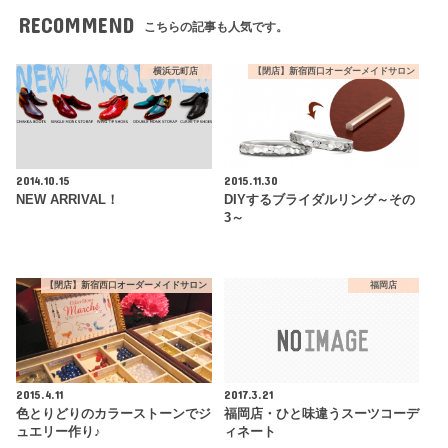
RECOMMEND
こちらの記事も人気です。
横浜元町店
【閉店】新宿西口オーダーメイドサロン
2014.10.15
2015.11.30
NEW ARRIVAL！
DIYするブライダルリング～その
3～
【閉店】新宿西口オーダーメイドサロン
福岡店
2015.4.11
2017.3.21
色とりどりのカラーストーンでジ
福岡店・ひと味違うスーツコーデ
ュエリー作り♪
ィネート