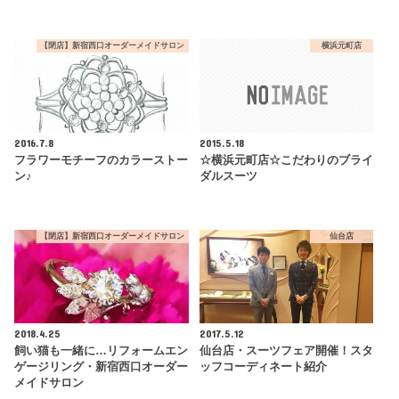
【閉店】新宿西口オーダーメイドサロン
横浜元町店
2016.7.8
2015.5.18
フラワーモチーフのカラーストー
☆横浜元町店☆こだわりのブライ
ン♪
ダルスーツ
【閉店】新宿西口オーダーメイドサロン
仙台店
2018.4.25
2017.5.12
飼い猫も一緒に…リフォームエン
仙台店・スーツフェア開催！スタ
ゲージリング・新宿西口オーダー
ッフコーディネート紹介
メイドサロン