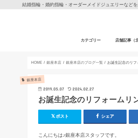
結婚指輪・婚約指輪・オーダーメイドジュエリーなどを
カテゴリー
店舗記事（
結婚指輪・婚約指輪
ジュエリー
ディズニーデザイン ジュエリー
ベビーギフト
時計
フェア・その他
札幌店
仙台店
銀座本店
銀座中央通り
新宿店
表参道店
自由が丘店
町田店
横浜元町店
横浜本店
柏店
大宮店
HOME
銀座本店
銀座本店のブログ一覧
お誕生記念のリフ
銀座本店
2019.05.07
2024.02.27
お誕生記念のリフォームリ
ポスト
シェア
こんにちは♪銀座本店スタッフです。