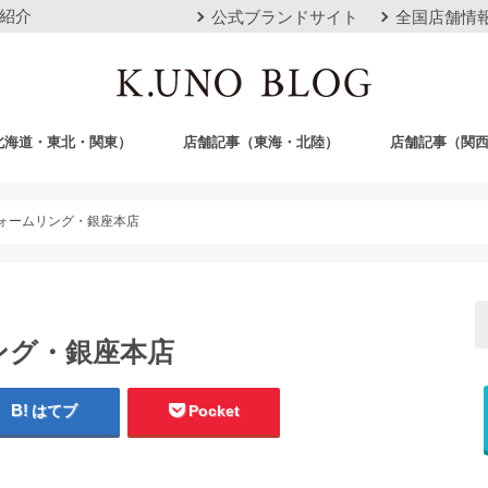
紹介
公式ブランドサイト
全国店舗情
北海道・東北・関東）
店舗記事（東海・北陸）
店舗記事（関
店
栄店
本山本店
岐阜店
クロスモール豊川店
浜松店
静岡店
金沢店
梅田店
心斎橋店
京都店
神戸店
広島店
岡山店
福岡店
沖縄おもろまち
ォームリング・銀座本店
ング・銀座本店
はてブ
Pocket