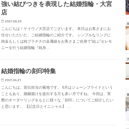
強い結びつきを表現した結婚指輪・大宮
店
2021.08.20
こんにちは！ケイウノ大宮店でございます。 本日はお客さまにお
任せいただいた、ご結婚指輪のご紹介です。 シンプルなリングに
純金もしくは純プラチナの金属線をお客さまご自身で“結ぶ”セレモ
ニーを行う結婚指輪『純糸…
結婚指輪の刻印特集
2021.06.21
こんにちは。宣伝担当の菊地です。 6月はジューンブライドという
こともあり、婚姻届けを提出する方も多い月ですね。 今回は、実
際のオーダーリングをもとに様々な「刻印」についてご紹介したい
と思います。 【記念日とイニシャル】 …