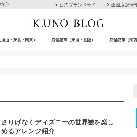
紹介
公式ブランドサイト
全国店舗情
北海道・東北・関東）
店舗記事（東海・北陸）
店舗記事（関
店
栄店
本山本店
岐阜店
クロスモール豊川店
浜松店
静岡店
金沢店
梅田店
心斎橋店
京都店
神戸店
広島店
岡山店
福岡店
沖縄おもろまち
さりげなくディズニーの世界観を楽し
めるアレンジ紹介