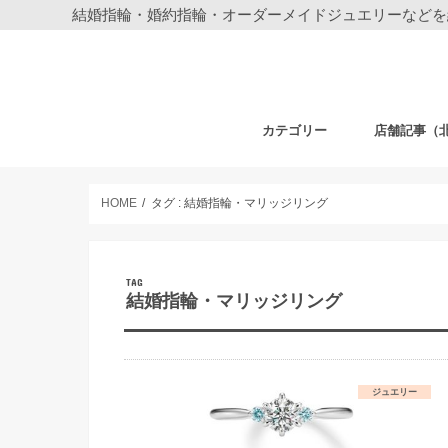
結婚指輪・婚約指輪・オーダーメイドジュエリーなどを
カテゴリー
店舗記事（
結婚指輪・婚約指輪
ジュエリー
ディズニーデザイン ジュエリー
ベビーギフト
時計
フェア・その他
札幌店
仙台店
銀座本店
銀座中央通り
新宿店
表参道店
自由が丘店
町田店
横浜元町店
横浜本店
柏店
大宮店
HOME
タグ : 結婚指輪・マリッジリング
TAG
結婚指輪・マリッジリング
ジュエリー