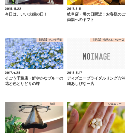
2015.11.22
2017.5.11
今日は、いい夫婦の日！
岐阜店・母の日間近！お客様のご
両親へのギフト
【閉店】そごう千葉
【閉店】沖縄あしびなー店
2017.4.28
2015.5.17
そごう千葉店・鮮やかなブルーの
ディズニーブライダルリング☆沖
花と色とりどりの蝶
縄あしびなー店
柏店
ジュエリー