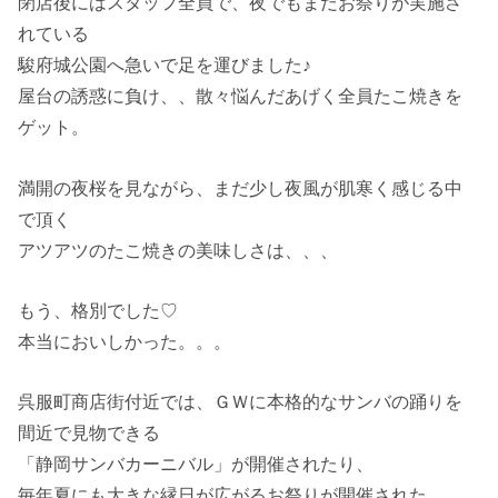
閉店後にはスタッフ全員で、夜でもまだお祭りが実施さ
れている
駿府城公園へ急いで足を運びました♪
屋台の誘惑に負け、、散々悩んだあげく全員たこ焼きを
ゲット。
満開の夜桜を見ながら、まだ少し夜風が肌寒く感じる中
で頂く
アツアツのたこ焼きの美味しさは、、、
もう、格別でした♡
本当においしかった。。。
呉服町商店街付近では、ＧＷに本格的なサンバの踊りを
間近で見物できる
「静岡サンバカーニバル」が開催されたり、
毎年夏にも大きな縁日が広がるお祭りが開催された