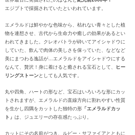
エジプトで採掘されていたといわれています。
エメラルドは鮮やかな色味から、枯れない青々とした植
物を連想させ、古代から生命力や癒しの効果があるとい
われてきました。クレオパトラが砕いてアイシャドウに
していた、飲んで肉体の美しさを保っていた、などなど
美にまつわる逸話が…エメラルドをアイシャドウにする
なんて、贅沢！身に着けると癒される宝石として、
ヒー
リングストーン
としても人気です。
丸や四角、ハートの形など、宝石はいろいろな形にカッ
トされますが、エメラルドの直線方向に割れやすい性質
を生かし四隅をカットした独特の形
「エメラルドカッ
ト」
は、ジュエリーの存在感たっぷり。
カットにその名前がつき、ルビー・サファイアとともに