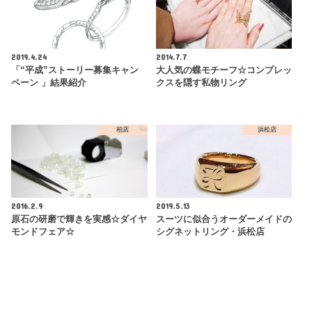
2019.4.24
2014.7.7
「“平成”ストーリー募集キャン
大人気の蝶モチーフ☆コンプレッ
ペーン 」結果紹介
クスを隠す私物リング
柏店
浜松店
2016.2.9
2019.5.13
原石の研磨で輝きを実感☆ダイヤ
スーツに似合うオーダーメイドの
モンドフェア☆
シグネットリング・浜松店