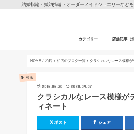
結婚指輪・婚約指輪・オーダーメイドジュエリーなどを
カテゴリー
店舗記事（
結婚指輪・婚約指輪
ジュエリー
ディズニーデザイン ジュエリー
ベビーギフト
時計
フェア・その他
札幌店
仙台店
銀座本店
銀座中央通り
新宿店
表参道店
自由が丘店
町田店
横浜元町店
横浜本店
柏店
大宮店
HOME
柏店
柏店のブログ一覧
クラシカルなレース模様が
柏店
2016.06.30
2020.09.07
クラシカルなレース模様が
ィネート
ポスト
シェア