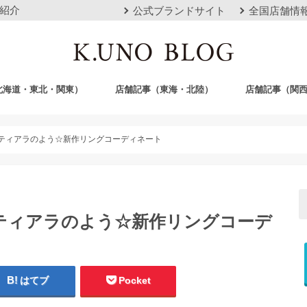
紹介
公式ブランドサイト
全国店舗情
北海道・東北・関東）
店舗記事（東海・北陸）
店舗記事（関
店
栄店
本山本店
岐阜店
クロスモール豊川店
浜松店
静岡店
金沢店
梅田店
心斎橋店
京都店
神戸店
広島店
岡山店
福岡店
沖縄おもろまち
ティアラのよう☆新作リングコーディネート
ティアラのよう☆新作リングコーデ
はてブ
Pocket