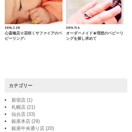
2016.3.28
2014.11.6
心斎橋店☆花咲くサファイアのベ
オーダーメイド★理想のベビーリ
ビーリング♪
ングを探し求めて
カテゴリー
新宿店
(1)
札幌店
(21)
仙台店
(33)
銀座本店
(29)
銀座中央通り店
(20)