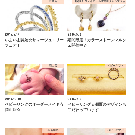
広島店
【閉店】ジェイアール名古屋タカシマヤ店
2016.6.14
2016.5.2
いよいよ開始☆サマージュエリー
期間限定！カラーストーンマルシ
フェア！
ェ開催中☆
岡山店
ベビーギフト
2014.12.10
2015.2.8
ベビーリングのオーダーメイド☆
ベビーリング☆側面のデザインも
岡山店☆
こだわっています
心斎橋店
ベビーギフト