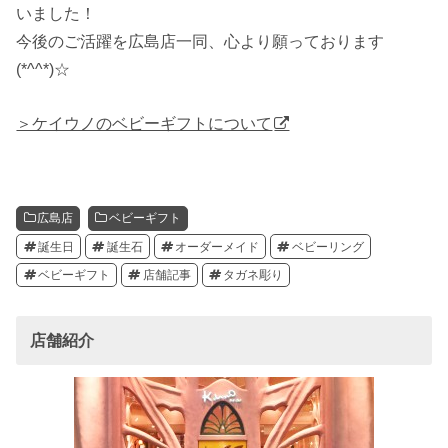
いました！
今後のご活躍を広島店一同、心より願っております
(*^^*)☆
＞ケイウノのベビーギフトについて
広島店
ベビーギフト
誕生日
誕生石
オーダーメイド
ベビーリング
ベビーギフト
店舗記事
タガネ彫り
店舗紹介