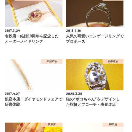
2017.3.29
2015.2.16
名鉄店・結婚10周年を記念した
人気の可愛いエンゲージリングで
オーダーメイドリング
プロポーズ
銀座本店
表参道店
2017.4.27
2020.3.30
銀座本店・ダイヤモンドフェアで
猫の“ポコちゃん”をデザインし
研磨体験
た指輪とブローチ・表参道店
岐阜店
神戸店