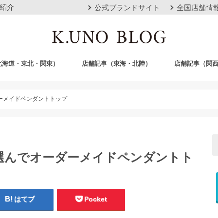
紹介
公式ブランドサイト
全国店舗情
北海道・東北・関東）
店舗記事（東海・北陸）
店舗記事（関
店
栄店
本山本店
岐阜店
クロスモール豊川店
浜松店
静岡店
金沢店
梅田店
心斎橋店
京都店
神戸店
広島店
岡山店
福岡店
沖縄おもろまち
ーメイドペンダントトップ
選んでオーダーメイドペンダントト
はてブ
Pocket