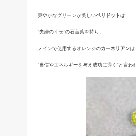
爽やかなグリーンが美しい
ペリドット
は
“夫婦の幸せ”の石言葉を持ち、
メインで使用するオレンジの
カーネリアン
は
“自信やエネルギーを与え成功に導く”と言わ