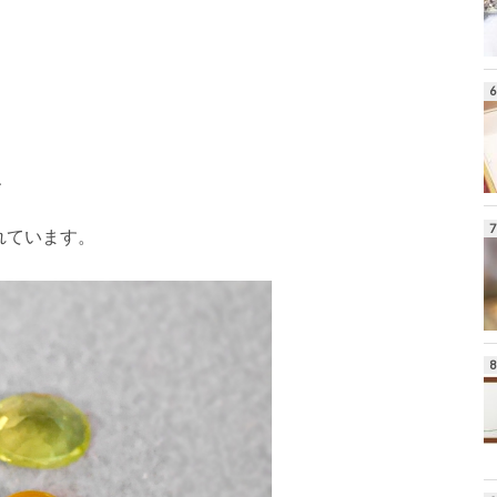
、
れています。