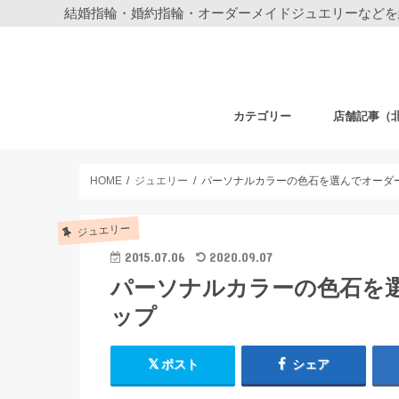
結婚指輪・婚約指輪・オーダーメイドジュエリーなどを
カテゴリー
店舗記事（
結婚指輪・婚約指輪
ジュエリー
ディズニーデザイン ジュエリー
ベビーギフト
時計
フェア・その他
札幌店
仙台店
銀座本店
銀座中央通り
新宿店
表参道店
自由が丘店
町田店
横浜元町店
横浜本店
柏店
大宮店
HOME
ジュエリー
パーソナルカラーの色石を選んでオーダ
ジュエリー
2015.07.06
2020.09.07
パーソナルカラーの色石を
ップ
ポスト
シェア