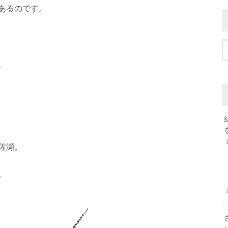
あるのです。
、
佐瀬。
。