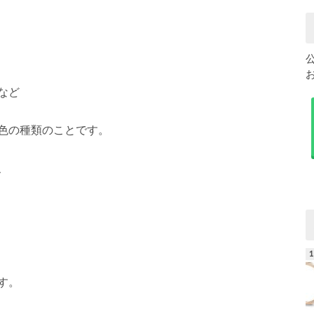
など
色の種類のことです。
、
す。