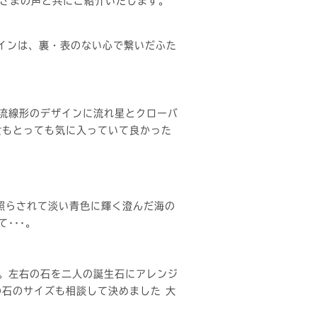
さまの声と共にご紹介いたします。
インは、裏・表のない心で繋いだふた
流線形のデザインに流れ星とクローバ
女もとっても気に入っていて良かった
陽に照らされて淡い青色に輝く澄んだ海の
･･･。
。左右の石を二人の誕生石にアレンジ
の石のサイズも相談して決めました 大