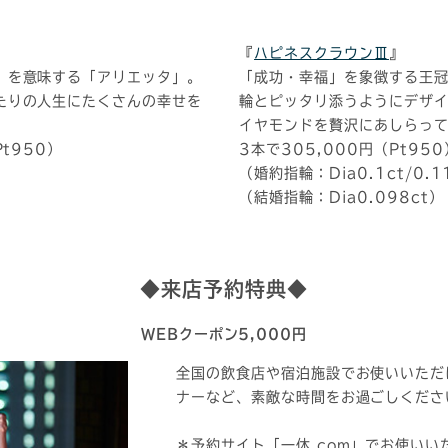
『
ハピネスクラウンⅢ
』
”を意味する「アリエッタ」。
「成功・幸福」を象徴する王
たりの人生にたくさんの幸せを
輪とピッタリ添うようにデザ
イヤモンドを贅沢にあしらって･
Pt950）
3本で305,000円（Pt950
）
（婚約指輪：Dia0.1ct/0.1
（結婚指輪：Dia0.098ct）
◆来店予約特典◆
WEBクーポン5,000円
全国の飲食店や宿泊施設でお使いいただ
ナーなど、素敵な時間をお過ごしくださ
＊予約サイト「一休.com」でお使いい