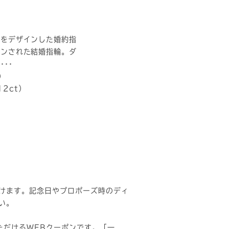
冠をデザインした婚約指
インされた結婚指輪。ダ
･･
）
12ct）
けます。記念日やプロポーズ時のディ
い。
ただけるWEBクーポンです。「一