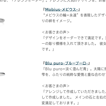
める、「アレンジオーダー」。アレンジに人気のデザインを、お客
『
Mobius-メビウス-
』
“メビウスの輪=永遠”を表現したデザ
りの絆をイメージ。
＜お客さまの声＞
「デザインをオーダーできて満足です。
ーの彫り模様を入れて頂きました。 彼
です。」
『
Blu puro-ブループーロ-
』
「Blu puro=淡く澄んだ青」。太
雫を、ふたりの純粋な愛情と重ね合わせて
＜お客さまの声＞
「アレンジして作成していただきました
して作成しました。 メインの石と左右
変満足しております。」