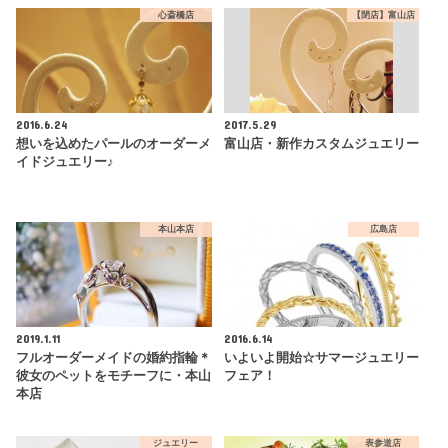
心斎橋店
【閉店】富山店
2016.6.24
2017.5.29
想いを込めたパールのオーダーメ
富山店・新作カスタムジュエリー
イドジュエリー♪
本山本店
広島店
2019.1.11
2016.6.14
フルオーダーメイドの婚約指輪＊
いよいよ開始☆サマージュエリー
彼女のペットをモチーフに・本山
フェア！
本店
ジュエリー
表参道店