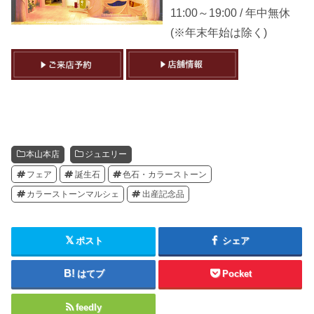
11:00～19:00 / 年中無休
(※年末年始は除く)
本山本店
ジュエリー
フェア
誕生石
色石・カラーストーン
カラーストーンマルシェ
出産記念品
ポスト
シェア
はてブ
Pocket
feedly