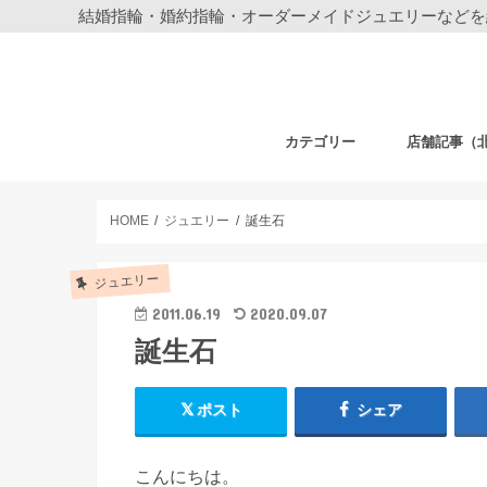
結婚指輪・婚約指輪・オーダーメイドジュエリーなどを
カテゴリー
店舗記事（
結婚指輪・婚約指輪
ジュエリー
ディズニーデザイン ジュエリー
ベビーギフト
時計
フェア・その他
札幌店
仙台店
銀座本店
銀座中央通り
新宿店
表参道店
自由が丘店
町田店
横浜元町店
横浜本店
柏店
大宮店
HOME
ジュエリー
誕生石
ジュエリー
2011.06.19
2020.09.07
誕生石
ポスト
シェア
こんにちは。