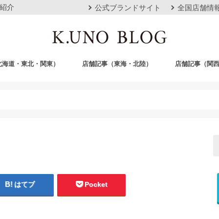
紹介
公式ブランドサイト
全国店舗情
北海道・東北・関東）
店舗記事（東海・北陸）
店舗記事（関
店
栄店
本山本店
岐阜店
クロスモール豊川店
浜松店
静岡店
金沢店
梅田店
心斎橋店
京都店
神戸店
広島店
岡山店
福岡店
沖縄おもろまち
はてブ
Pocket