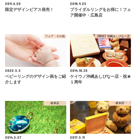
2011.6.20
2018.9.25
限定デザインピアス発売！
ブライダルリングをお得に！フェ
ア開催中・広島店
フェア・その他
【閉店】沖縄あしびなー店
2022.5.5
2014.10.30
ベビーリングのデザイン画をご紹
ケイウノ沖縄あしびなー店・祝★
介します
１周年
岐阜店
岐阜店
2014.5.27
2017.5.11