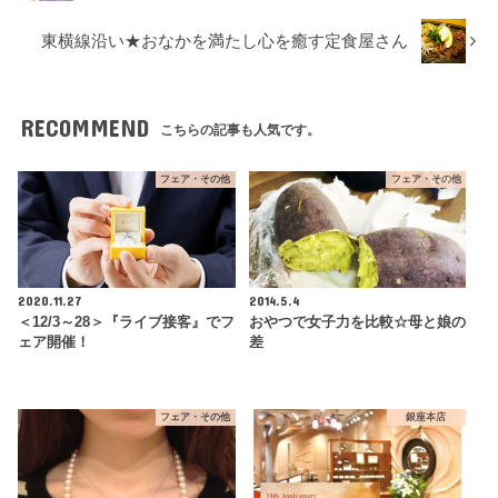
東横線沿い★おなかを満たし心を癒す定食屋さん
RECOMMEND
こちらの記事も人気です。
フェア・その他
フェア・その他
2020.11.27
2014.5.4
＜12/3～28＞『ライブ接客』でフ
おやつで女子力を比較☆母と娘の
ェア開催！
差
フェア・その他
銀座本店