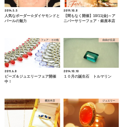
2014.5.5
2019.10.8
人気なボーダー☆ダイヤモンドと
【間もなく開催】10/11(金)～ア
パールの魅力
ニバーサリーフェア・銀座本店
フェア・その他
自由が丘店
2011.6.8
2014.10.10
ビーズ＆ジュエリーフェア開催
１０月の誕生石 トルマリン
中！
横浜本店
ジュエリー