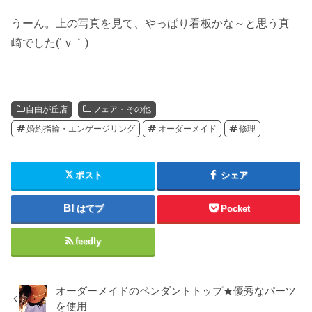
うーん。上の写真を見て、やっぱり看板かな～と思う真
崎でした(´ｖ｀)
自由が丘店
フェア・その他
婚約指輪・エンゲージリング
オーダーメイド
修理
ポスト
シェア
はてブ
Pocket
feedly
オーダーメイドのペンダントトップ★優秀なパーツ
を使用