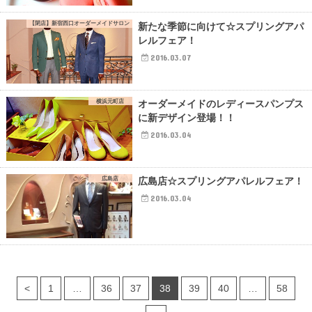
【閉店】新宿西口オーダーメイドサロン
新たな季節に向けて☆スプリングアパ
レルフェア！
2016.03.07
横浜元町店
オーダーメイドのレディースパンプス
に新デザイン登場！！
2016.03.04
広島店
広島店☆スプリングアパレルフェア！
2016.03.04
<
1
…
36
37
38
39
40
…
58