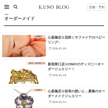
HOME
タグ : オーダーメイド
店舗・予約
TAG
オーダーメイド
心斎橋店
心斎橋店☆花咲くサファイアのベビー
リング♪
2016.03.28
【閉店】新宿東口店
新宿東口店☆2WAYのディズニーオー
ダージュエリー！
2016.03.28
心斎橋店
心斎橋店☆祖母の想いと…夏椿のオー
ダーメイドジュエリー
2016.03.24