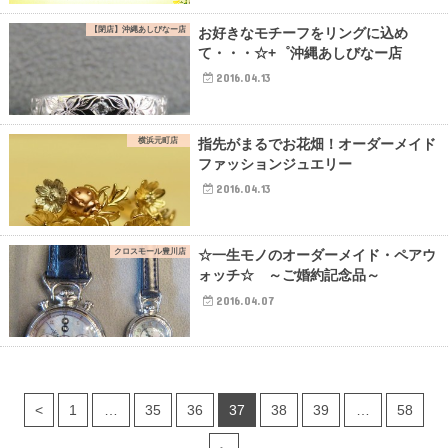
【閉店】沖縄あしびなー店
お好きなモチーフをリングに込め
て・・・☆+゜沖縄あしびなー店
2016.04.13
横浜元町店
指先がまるでお花畑！オーダーメイド
ファッションジュエリー
2016.04.13
クロスモール豊川店
☆一生モノのオーダーメイド・ペアウ
ォッチ☆ ～ご婚約記念品～
2016.04.07
<
1
…
35
36
37
38
39
…
58