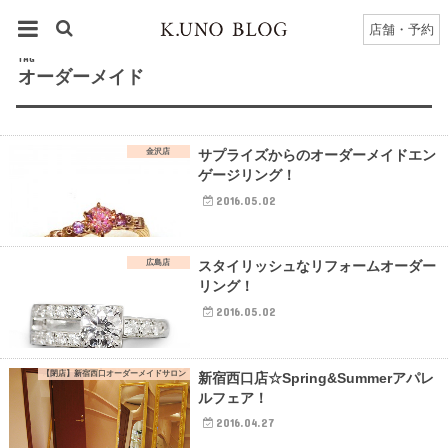
HOME
タグ : オーダーメイド
店舗・予約
TAG
オーダーメイド
金沢店
サプライズからのオーダーメイドエン
ゲージリング！
2016.05.02
広島店
スタイリッシュなリフォームオーダー
リング！
2016.05.02
【閉店】新宿西口オーダーメイドサロン
新宿西口店☆Spring&Summerアパレ
ルフェア！
2016.04.27