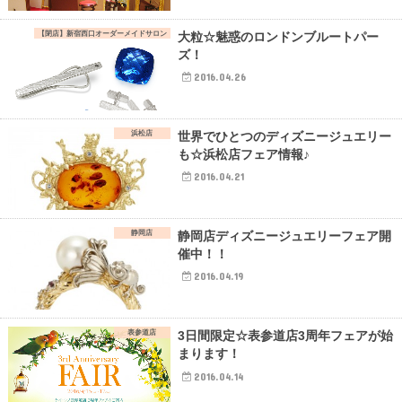
【閉店】新宿西口オーダーメイドサロン
大粒☆魅惑のロンドンブルートパー
ズ！
2016.04.26
浜松店
世界でひとつのディズニージュエリー
も☆浜松店フェア情報♪
2016.04.21
静岡店
静岡店ディズニージュエリーフェア開
催中！！
2016.04.19
表参道店
3日間限定☆表参道店3周年フェアが始
まります！
2016.04.14