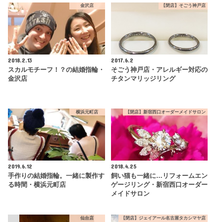
金沢店
【閉店】そごう神戸店
2018.2.13
2017.6.2
スカルモチーフ！？の結婚指輪・
そごう神戸店・アレルギー対応の
金沢店
チタンマリッジリング
横浜元町店
【閉店】新宿西口オーダーメイドサロン
2019.6.12
2018.4.25
手作りの結婚指輪。一緒に製作す
飼い猫も一緒に…リフォームエン
る時間・横浜元町店
ゲージリング・新宿西口オーダー
メイドサロン
仙台店
【閉店】ジェイアール名古屋タカシマヤ店