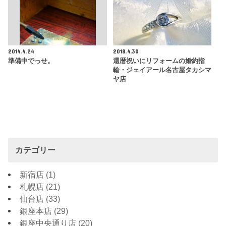
2014.4.24
2018.4.30
準備中でっせ。
還暦祝いにリフォームの婚約指
輪・ジェイアール名古屋タカシマ
ヤ店
カテゴリー
新宿店
(1)
札幌店
(21)
仙台店
(33)
銀座本店
(29)
銀座中央通り店
(20)