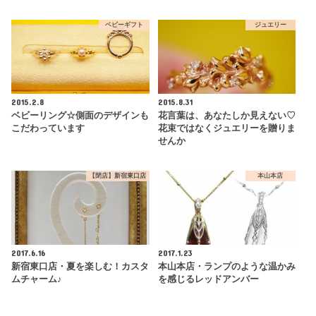
ベビーギフト
ジュエリー
2015.2.8
2015.8.31
ベビーリング☆側面のデザインも
花言葉は、あなたしか見えない♡
こだわっています
花束ではなくジュエリーを贈りま
せんか
【閉店】新宿東口店
本山本店
2017.6.16
2017.1.23
新宿東口店・夏を楽しむ！カスタ
本山本店・ランプのような温かみ
ムチャーム♪
を感じるレッドアンバー