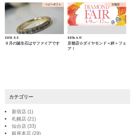
ベビーギフト
京都店
2012.9.5
2016.4.11
９月の誕生石はサファイアです
京都店☆ダイヤモンド＜絆＞フェ
ア！
カテゴリー
新宿店
(1)
札幌店
(21)
仙台店
(33)
銀座本店
(29)