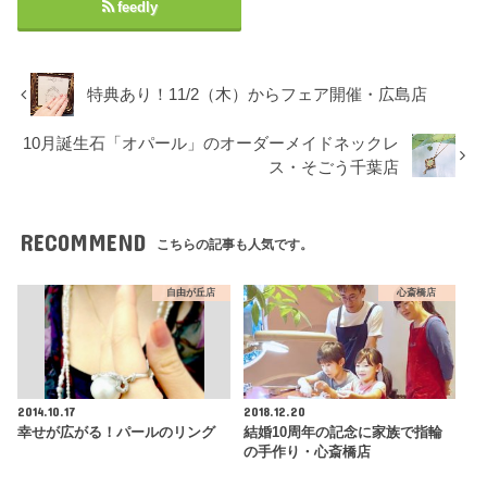
feedly
特典あり！11/2（木）からフェア開催・広島店
10月誕生石「オパール」のオーダーメイドネックレ
ス・そごう千葉店
RECOMMEND
こちらの記事も人気です。
自由が丘店
心斎橋店
2014.10.17
2018.12.20
幸せが広がる！パールのリング
結婚10周年の記念に家族で指輪
の手作り・心斎橋店