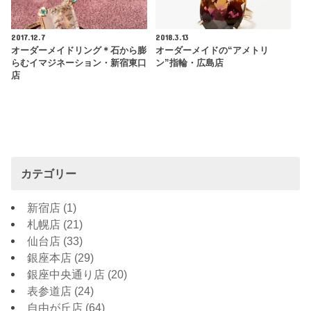
2017.12.7
2018.3.13
オーダーメイドリング＊石から膨
オーダーメイドの“アメトリ
らむイマジネーション・新宿東口
ン”指輪・広島店
店
カテゴリー
新宿店
(1)
札幌店
(21)
仙台店
(33)
銀座本店
(29)
銀座中央通り店
(20)
表参道店
(24)
自由が丘店
(64)