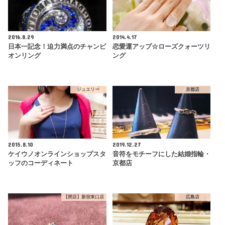
2016.8.29
2014.4.17
日本一記念！迫力満点のチャンピ
恋愛運アップ☆ローズクォーツリ
オンリング
ング
ジュエリー
京都店
2015.8.10
2019.12.27
ケイウノオンラインショップスタ
音符をモチーフにした結婚指輪・
ッフのコーディネート
京都店
【閉店】新宿東口店
広島店