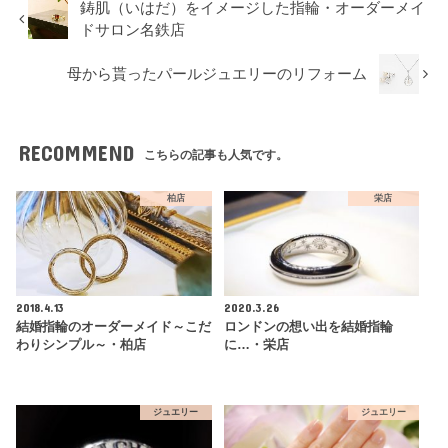
鋳肌（いはだ）をイメージした指輪・オーダーメイ
ドサロン名鉄店
母から貰ったパールジュエリーのリフォーム
RECOMMEND
こちらの記事も人気です。
柏店
栄店
2018.4.13
2020.3.26
結婚指輪のオーダーメイド～こだ
ロンドンの想い出を結婚指輪
わりシンプル～・柏店
に…・栄店
ジュエリー
ジュエリー