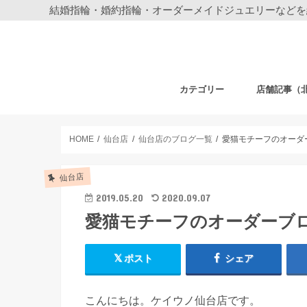
結婚指輪・婚約指輪・オーダーメイドジュエリーなどを
カテゴリー
店舗記事（
結婚指輪・婚約指輪
ジュエリー
ディズニーデザイン ジュエリー
ベビーギフト
時計
フェア・その他
札幌店
仙台店
銀座本店
銀座中央通り
新宿店
表参道店
自由が丘店
町田店
横浜元町店
横浜本店
柏店
大宮店
HOME
仙台店
仙台店のブログ一覧
愛猫モチーフのオーダ
仙台店
2019.05.20
2020.09.07
愛猫モチーフのオーダーブ
ポスト
シェア
こんにちは。ケイウノ仙台店です。