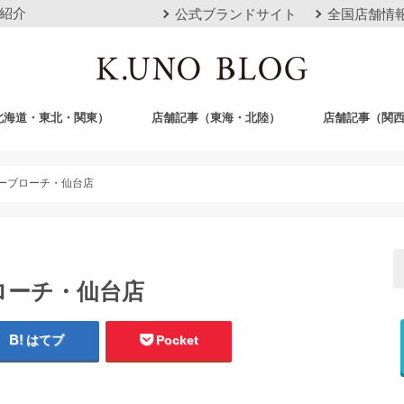
紹介
公式ブランドサイト
全国店舗情
北海道・東北・関東）
店舗記事（東海・北陸）
店舗記事（関
店
栄店
本山本店
岐阜店
クロスモール豊川店
浜松店
静岡店
金沢店
梅田店
心斎橋店
京都店
神戸店
広島店
岡山店
福岡店
沖縄おもろまち
ーブローチ・仙台店
ローチ・仙台店
はてブ
Pocket