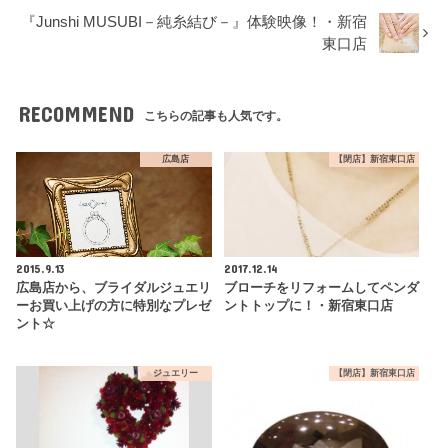
『Junshi MUSUBI－純糸結び－』体験映像！・新宿
東口店
RECOMMEND
こちらの記事も人気です。
広島店
【閉店】新宿東口店
2015.9.13
2017.12.14
広島店から、ブライダルジュエリ
ブローチをリフォームしてペンダ
ーお買い上げの方に特別なプレゼ
ントトップに！・新宿東口店
ント☆
ジュエリー
【閉店】新宿東口店