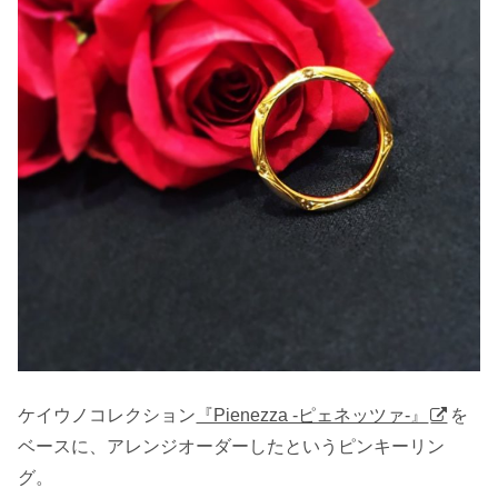
ケイウノコレクション
『Pienezza -ピェネッツァ-』
を
ベースに、アレンジオーダーしたというピンキーリン
グ。