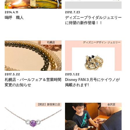
2014.4.11
2012.7.23
嗚呼 職人
ディズニーブライダルジュエリー
に待望の新作登場！！
札幌店
ディズニーデザイン ジュエリー
2017.5.22
2013.1.22
札幌店・パールフェア＆営業時間
Disney FAN３月号にケイウノが
変更のお知らせ
掲載されます!
【閉店】新宿東口店
金沢店