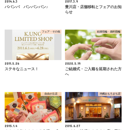
2014.6.3
2017.3.9
ババンバ バンバンバン♪
豊川店・店舗移転とフェアのお知
らせ
フェア・その他
結婚指輪・婚約指輪
2011.5.26
2020.5.19
ステキなニュース！
ご結婚式・ご入籍を延期された方
へ
自由が丘店
沖縄おもろまち店
2015.1.4
2015.6.27