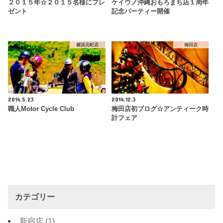
２０１５年☆２０１５名様にプレ
ケイウノ沖縄おもろまち店１周年
ゼント
記念パーティー開催
横浜元町店
梅田店
2014.5.23
2014.12.3
職人Motor Cycle Club
梅田店初ブログ☆アンティーク時
計フェア
カテゴリー
新宿店
(1)