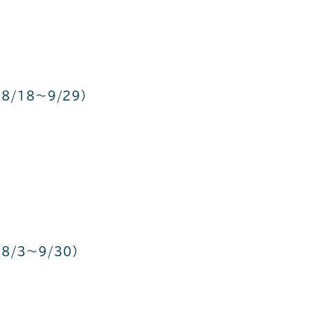
/18〜9/29）
（8/3〜9/30）