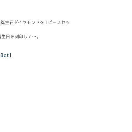
の誕生石ダイヤモンドを1ピースセッ
誕生日を刻印して…。
08ct］