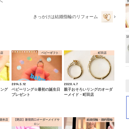
へ
きっかけは結婚指輪のリフォーム
本店
ベビーギフト
町田店
2014.5.12
2020.4.7
リング
ベビーリング☆最初の誕生日
親子おそろいリングのオーダ
プレゼント
ーメイド・町田店
袋本店
【閉店】新宿西口オーダーメイドサ
結婚指輪・婚約指輪
ロン