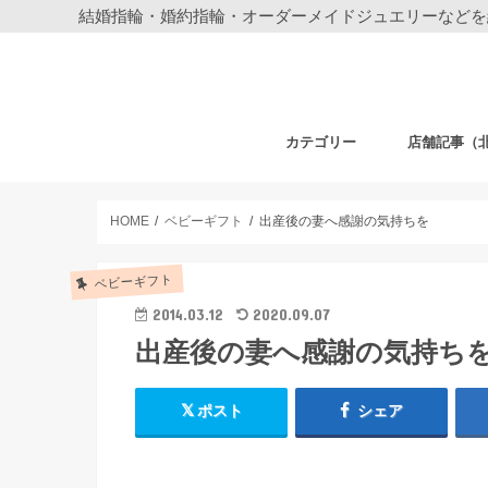
結婚指輪・婚約指輪・オーダーメイドジュエリーなどを
カテゴリー
店舗記事（
結婚指輪・婚約指輪
ジュエリー
ディズニーデザイン ジュエリー
ベビーギフト
時計
フェア・その他
札幌店
仙台店
銀座本店
銀座中央通り
新宿店
表参道店
自由が丘店
町田店
横浜元町店
横浜本店
柏店
大宮店
HOME
ベビーギフト
出産後の妻へ感謝の気持ちを
ベビーギフト
2014.03.12
2020.09.07
出産後の妻へ感謝の気持ち
ポスト
シェア