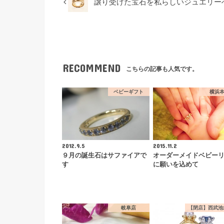
譲り受けた宝石を私らしいジュエリー
RECOMMEND
こちらの記事も人気です。
ベビーギフト
横浜
2012.9.5
2015.11.2
９月の誕生石はサファイアで
オーダーメイドベビー
す
に願いを込めて
岐阜店
【閉店】西武池