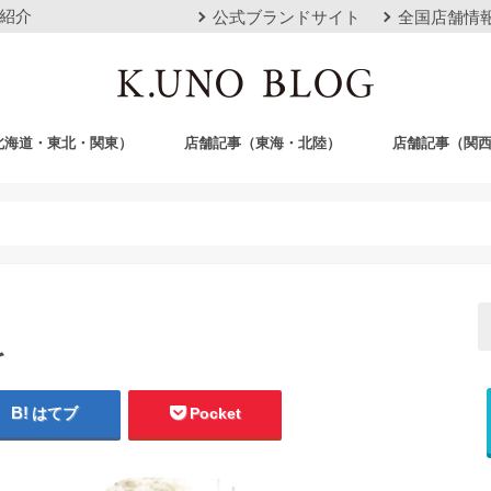
紹介
公式ブランドサイト
全国店舗情
北海道・東北・関東）
店舗記事（東海・北陸）
店舗記事（関
店
栄店
本山本店
岐阜店
クロスモール豊川店
浜松店
静岡店
金沢店
梅田店
心斎橋店
京都店
神戸店
広島店
岡山店
福岡店
沖縄おもろまち
を
はてブ
Pocket