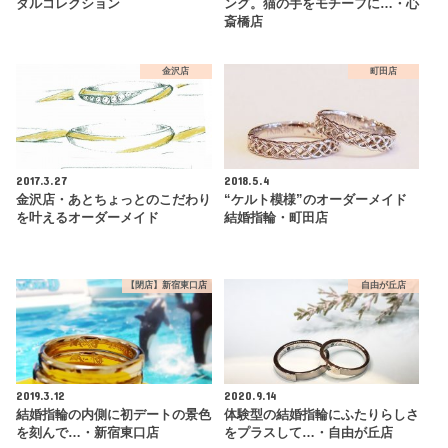
ダルコレクション
ング。猫の手をモチーフに…・心
斎橋店
金沢店
町田店
2017.3.27
2018.5.4
金沢店・あとちょっとのこだわり
“ケルト模様”のオーダーメイド
を叶えるオーダーメイド
結婚指輪・町田店
【閉店】新宿東口店
自由が丘店
2019.3.12
2020.9.14
結婚指輪の内側に初デートの景色
体験型の結婚指輪にふたりらしさ
を刻んで…・新宿東口店
をプラスして…・自由が丘店