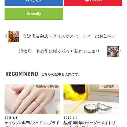
feedly
金沢店＆栄店・クリスマスパーティーのお知らせ
浜松店・冬の街に咲く花々と新作ジュエリー
RECOMMEND
こちらの記事も人気です。
結婚指輪・婚約指輪
心斎橋店
2018.6.8
2020.9.4
ケイウノのNEWフェイス♪ブライ
結婚10周年のオーダーメイドリ