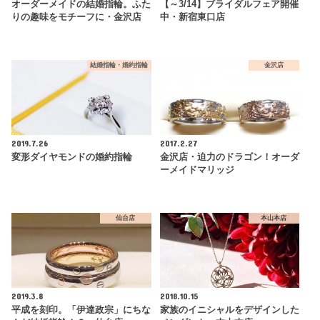
オーダーメイドの結婚指輪。ふた
【～3/14】ブライダルフェア開催
りの趣味をモチーフに・金沢店
中・新宿東口店
結婚指輪・婚約指輪
金沢店
2019.7.26
2017.2.27
変形ダイヤモンドの婚約指輪
金沢店・迫力のドラゴン！オーダ
ーメイドマリッジ
仙台店
本山本店
2019.3.8
2018.10.15
平成を刻印。「伊達政宗」にちな
家族のイニシャルをデザインした