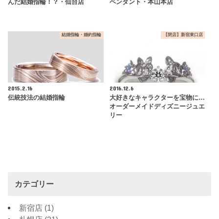
んだ結婚指輪！？・仙台店
ペンダント・本山本店
結婚指輪・婚約指輪
【閉店】新宿東口店
2015.2.16
2016.12.6
伝統技法の結婚指輪
大好きなキャラクターを宝物に…
オーダーメイドディズニージュエ
リー
カテゴリー
新宿店
(1)