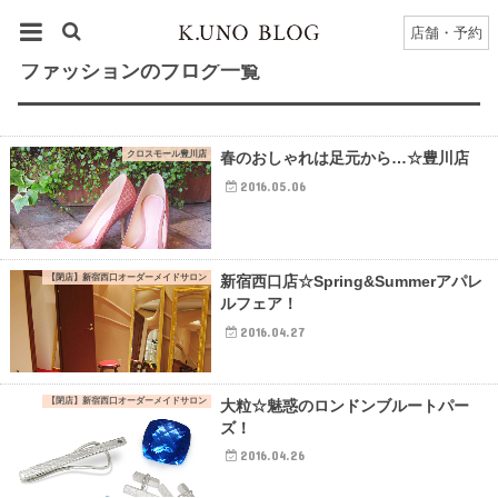
HOME
豊川店
ファッション
のブログ一覧
店舗・予約
ファッションのブログ一覧
クロスモール豊川店
春のおしゃれは足元から…☆豊川店
2016.05.06
【閉店】新宿西口オーダーメイドサロン
新宿西口店☆Spring&Summerアパレ
ルフェア！
2016.04.27
【閉店】新宿西口オーダーメイドサロン
大粒☆魅惑のロンドンブルートパー
ズ！
2016.04.26