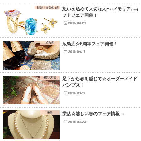
【閉店】新宿東口店
想いを込めて大切な人へ♪メモリアルギ
フトフェア開催！
2016.04.21
広島店
広島店☆5周年フェア開催！
2016.04.17
横浜元町店
足下から春を感じて☆オーダーメイド
パンプス！
2016.04.11
栄店
栄店☆嬉しい春のフェア情報♪♪
2016.03.23