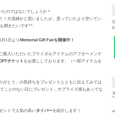
いたのではないでしょうか＊
た！大混雑かと思いましたが、思っていたより空いてい
も聞きたいです^^
5月1日より
Memorial Gift Fairを開催中！
ご購入いただいたブライダルアイテムのアフターメンテ
OFFチケット
をお渡ししております。（一部アイテムを
りがとう」の気持ちをプレゼントとともに伝えてみては
んてことのない日にプレゼント…サプライズ感もあってな
ゼントで人気の高い
タイバー
を紹介します！