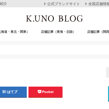
紹介
公式ブランドサイト
全国店舗情
北海道・東北・関東）
店舗記事（東海・北陸）
店舗記事（関
店
栄店
本山本店
岐阜店
クロスモール豊川店
浜松店
静岡店
金沢店
梅田店
心斎橋店
京都店
神戸店
広島店
岡山店
福岡店
沖縄おもろまち
はてブ
Pocket