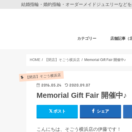
結婚指輪・婚約指輪・オーダーメイドジュエリーなどを
カテゴリー
店舗記事（
結婚指輪・婚約指輪
ジュエリー
ディズニーデザイン ジュエリー
ベビーギフト
時計
フェア・その他
札幌店
仙台店
銀座本店
銀座中央通り
新宿店
表参道店
自由が丘店
町田店
横浜元町店
横浜本店
柏店
大宮店
HOME
【閉店】そごう横浜店
Memorial Gift Fair 開催中♪
【閉店】そごう横浜店
2016.05.24
2020.09.07
Memorial Gift Fair 開催中♪
ポスト
シェア
こんにちは、そごう横浜店の伊藤です！