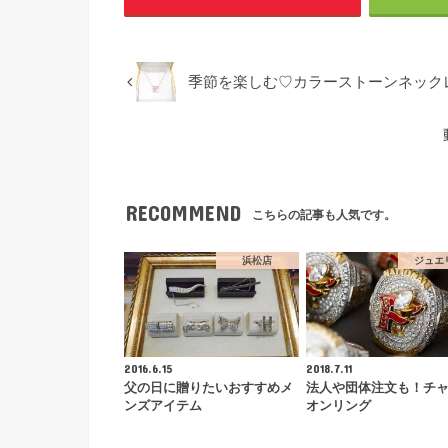
季節を楽しむ♡カラーストーンネック
RECOMMEND
こちらの記事も人気です。
浜松店
ジュエ
2016.6.15
2018.7.11
父の日に贈りたいおすすめメ
法人や団体注文も！チ
ンズアイテム
オンリング