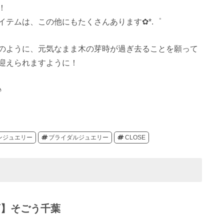
！
テムは、この他にもたくさんあります✿*.゜
のように、元気なまま木の芽時が過ぎ去ることを願って
迎えられますように！
♪
ンジュエリー
ブライダルジュエリー
CLOSE
店】そごう千葉