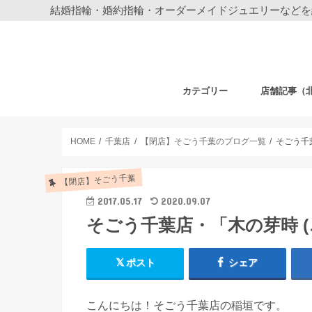
結婚指輪・婚約指輪・オーダーメイドジュエリーなどを
カテゴリー
店舗記事（
結婚指輪・婚約指輪
ジュエリー
ディズニーデザイン ジュエリー
ベビーギフト
時計
フェア・その他
札幌店
仙台店
銀座本店
銀座中央通り
新宿店
表参道店
自由が丘店
町田店
横浜元町店
横浜本店
柏店
大宮店
HOME
千葉店
【閉店】そごう千葉のブログ一覧
そごう千
【閉店】そごう千葉
2017.05.17
2020.09.07
そごう千葉店・「木の芽時 
ポスト
シェア
こんにちは！そごう千葉店の稲垣です。