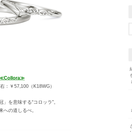
≪Collora≫
 右：￥57,100（K18WG）
」を意味する“コロッラ”。
来への道しるべ。