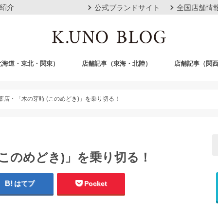
紹介
公式ブランドサイト
全国店舗情
北海道・東北・関東）
店舗記事（東海・北陸）
店舗記事（関
店
栄店
本山本店
岐阜店
クロスモール豊川店
浜松店
静岡店
金沢店
梅田店
心斎橋店
京都店
神戸店
広島店
岡山店
福岡店
沖縄おもろまち
葉店・「木の芽時 (このめどき)」を乗り切る！
(このめどき)」を乗り切る！
はてブ
Pocket