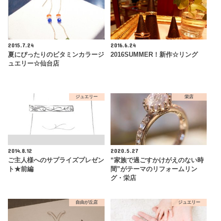
2015.7.24
2016.6.24
夏にぴったりのビタミンカラージ
2016SUMMER！新作☆リング
ュエリー☆仙台店
ジュエリー
栄店
2014.8.12
2020.5.27
ご主人様へのサプライズプレゼン
“家族で過ごすかけがえのない時
ト★前編
間”がテーマのリフォームリン
グ・栄店
自由が丘店
ジュエリー