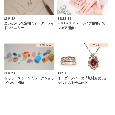
2014.8.4
2021.7.20
思いが入って宝物☆オーダーメイ
＜8/1～9/30＞『ライブ接客』で
ドジュエリー
フェア開催！
自由が丘店
ジュエリー
2014.7.6
2013.4.11
☆カラーストーン☆ワークショッ
オーダーメイドの『無料お試し』
プへのご招待
をしてみませんか？