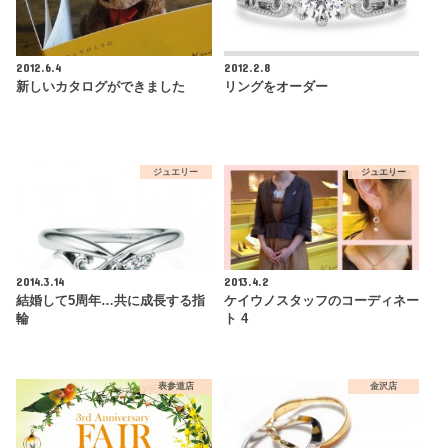
2012.6.4
2012.2.8
新しいカタログができました
リングをオーダー
ジュエリー
ジュエリー
2014.3.14
2013.4.2
結婚して5周年…共に成長する指
ケイウノスタッフのコーディネー
輪
ト 4
表参道店
金沢店