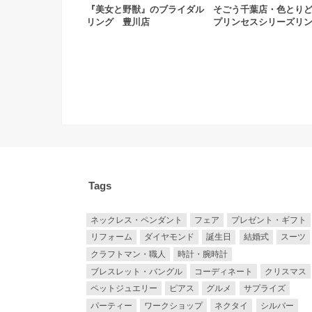
『美女と野獣』のブライダル
そごう千葉店・色とり
リング 豊川店
プリンセスシリーズリ
Tags
ネックレス・ペンダント
フェア
プレゼント・ギフト
リフォーム
ダイヤモンド
誕生日
結婚式
スーツ
クラフトマン・職人
時計・腕時計
ブレスレット・バングル
コーディネート
クリスマス
ペットジュエリー
ピアス
グルメ
サプライズ
パーティー
ワークショップ
ネクタイ
シルバー