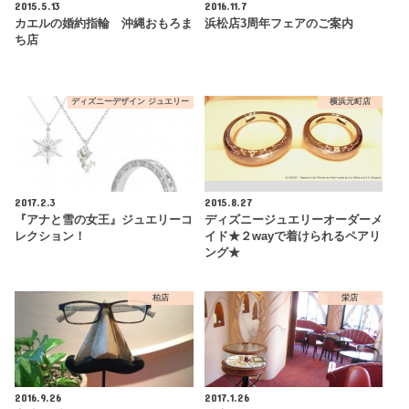
2015.5.13
2016.11.7
カエルの婚約指輪 沖縄おもろま
浜松店3周年フェアのご案内
ち店
ディズニーデザイン ジュエリー
横浜元町店
2017.2.3
2015.8.27
『アナと雪の女王』ジュエリーコ
ディズニージュエリーオーダーメ
レクション！
イド★２wayで着けられるペアリ
ング★
柏店
栄店
2016.9.26
2017.1.26