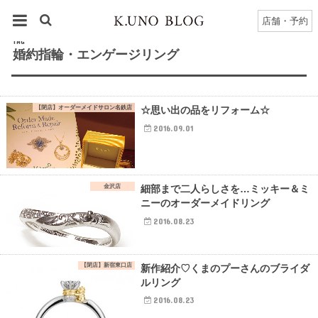
HOME
タグ : 婚約指輪・エンゲージリング
店舗・予約
TAG
婚約指輪・エンゲージリング
【閉店】オーダーメイドサロン名鉄店
☆思い出の品をリフォーム☆
2016.09.01
金沢店
細部まで二人らしさを…ミッキー＆ミ
ニーのオーダーメイドリング
2016.08.23
【閉店】新宿東口店
新作紹介♡くまのプーさんのブライダ
ルリング
2016.08.23