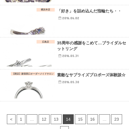
横浜本店
「好き」を詰め込んだ指輪たち・・
2016.06.02
広島店
35周年の感謝をこめて…ブライダルセ
ットリング
2016.05.31
【閉店】新宿西口オーダーメイドサロン
素敵なサプライズプロポーズ体験談☆
2016.05.30
<
1
…
12
13
14
15
16
…
23