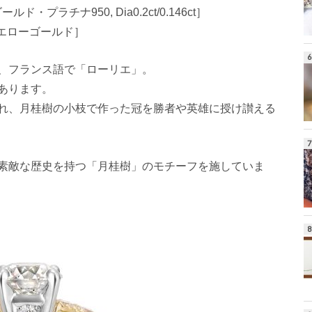
・プラチナ950, Dia0.2ct/0.146ct］
イエローゴールド］
、フランス語で「ローリエ」。
あります。
れ、月桂樹の小枝で作った冠を勝者や英雄に授け讃える
素敵な歴史を持つ「月桂樹」のモチーフを施していま