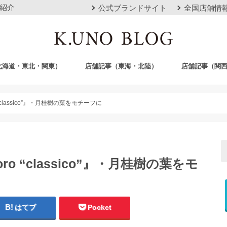
紹介
公式ブランドサイト
全国店舗情
北海道・東北・関東）
店舗記事（東海・北陸）
店舗記事（関
店
栄店
本山本店
岐阜店
クロスモール豊川店
浜松店
静岡店
金沢店
梅田店
心斎橋店
京都店
神戸店
広島店
岡山店
福岡店
沖縄おもろまち
classico”』・月桂樹の葉をモチーフに
o “classico”』・月桂樹の葉をモ
はてブ
Pocket