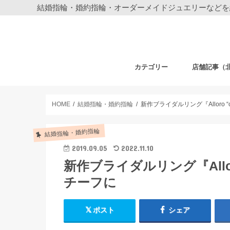
結婚指輪・婚約指輪・オーダーメイドジュエリーなどを
カテゴリー
店舗記事（
結婚指輪・婚約指輪
ジュエリー
ディズニーデザイン ジュエリー
ベビーギフト
時計
フェア・その他
札幌店
仙台店
銀座本店
銀座中央通り
新宿店
表参道店
自由が丘店
町田店
横浜元町店
横浜本店
柏店
大宮店
HOME
結婚指輪・婚約指輪
新作ブライダルリング『Alloro “
結婚指輪・婚約指輪
2019.09.05
2022.11.10
新作ブライダルリング『Allor
チーフに
ポスト
シェア