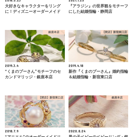
2016.5.23
2021.1.25
大好きなキャラクターをリング
『アラジン』の世界観をモチーフ
に！ディズニーオーダーメイド
にした結婚指輪・静岡店
銀座本店
【閉店】新宿東口店
2019.3.4
2019.4.18
“くまのプーさん”モチーフのセ
新作『くまのプーさん』婚約指輪
カンドマリッジ・銀座本店
＆結婚指輪・新宿東口店
【閉店】新宿東口店
銀座本店
2018.7.9
2020.8.24