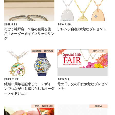
2017.8.21
2016.4.28
そごう神戸店・２色の金属を使
アレンジ自在♪素敵なプレゼント
用！オーダーメイドマリッジリン
グ
結婚指輪・婚約指輪
自由が丘店
2023.11.22
2015.5.1
結婚10周年を記念して…デザイ
母の日、父の日に素敵なプレゼン
ンでつながりを感じられるオーダ
トを
ーメイドジュ…
【閉店】新宿東口店
福岡店