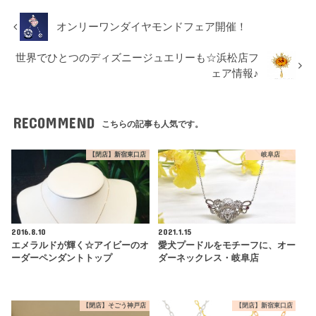
オンリーワンダイヤモンドフェア開催！
世界でひとつのディズニージュエリーも☆浜松店フ
ェア情報♪
RECOMMEND
こちらの記事も人気です。
【閉店】新宿東口店
岐阜店
2016.8.10
2021.1.15
エメラルドが輝く☆アイビーのオ
愛犬プードルをモチーフに、オー
ーダーペンダントトップ
ダーネックレス・岐阜店
【閉店】そごう神戸店
【閉店】新宿東口店