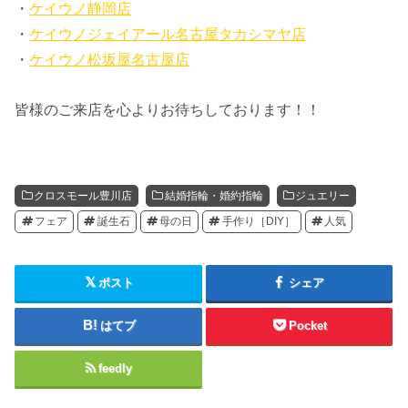
・
ケイウノ静岡店
・
ケイウノジェイアール名古屋タカシマヤ店
・
ケイウノ松坂屋名古屋店
皆様のご来店を心よりお待ちしております！！
クロスモール豊川店
結婚指輪・婚約指輪
ジュエリー
フェア
誕生石
母の日
手作り［DIY］
人気
ポスト
シェア
はてブ
Pocket
feedly