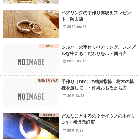
岡山店
ペアリングの手作り体験をプレゼン
ト・岡山店
2020.06.26
仙台店
シルバーの手作りペアリング。シンプ
ルな中にもこだわりを…・仙台店
2020.03.09
沖縄おもろまち店
手作り［DIY］の結婚指輪｜樹木の模
様を施して…・沖縄おもろまち店
2019.12.23
横浜元町店
どんなことするの？ケイウノの手作り
DIY・横浜元町店
2019.11.27