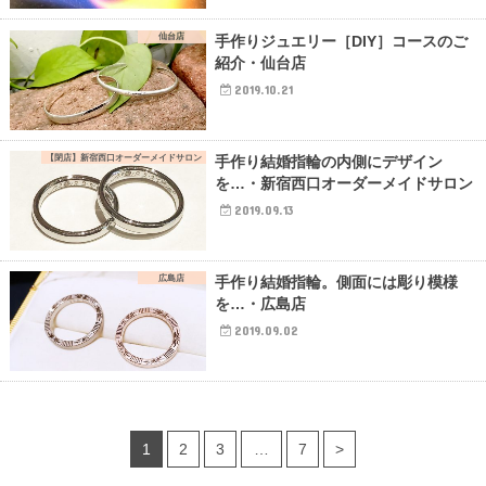
仙台店
手作りジュエリー［DIY］コースのご
紹介・仙台店
2019.10.21
【閉店】新宿西口オーダーメイドサロン
手作り結婚指輪の内側にデザイン
を…・新宿西口オーダーメイドサロン
2019.09.13
広島店
手作り結婚指輪。側面には彫り模様
を…・広島店
2019.09.02
1
2
3
…
7
>