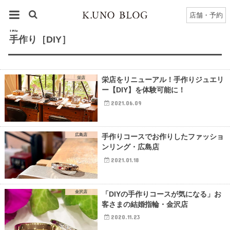
HOME
タグ : 手作り［DIY］
店舗・予約
TAG
手作り［DIY］
栄店
栄店をリニューアル！手作りジュエリ
ー【DIY】を体験可能に！
2021.06.09
広島店
手作りコースでお作りしたファッショ
ンリング・広島店
2021.01.18
金沢店
「DIYの手作りコースが気になる」お
客さまの結婚指輪・金沢店
2020.11.23