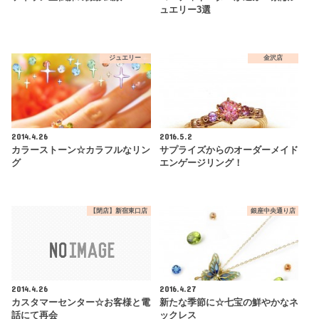
ュエリー3選
ジュエリー
金沢店
2014.4.26
2016.5.2
カラーストーン☆カラフルなリン
サプライズからのオーダーメイド
グ
エンゲージリング！
【閉店】新宿東口店
銀座中央通り店
2014.4.26
2016.4.27
カスタマーセンター☆お客様と電
新たな季節に☆七宝の鮮やかなネ
話にて再会
ックレス