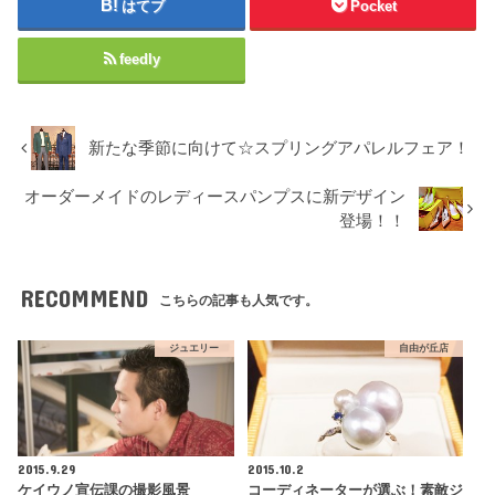
はてブ
Pocket
feedly
新たな季節に向けて☆スプリングアパレルフェア！
オーダーメイドのレディースパンプスに新デザイン
登場！！
RECOMMEND
こちらの記事も人気です。
ジュエリー
自由が丘店
2015.9.29
2015.10.2
ケイウノ宣伝課の撮影風景
コーディネーターが選ぶ！素敵ジ