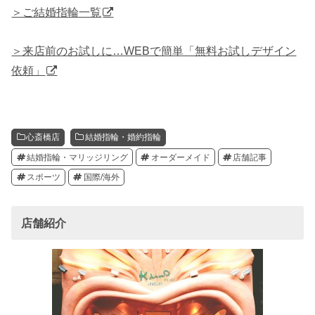
＞ご結婚指輪一覧
＞来店前のお試しに…WEBで簡単「無料お試しデザイン
依頼」
心斎橋店
結婚指輪・婚約指輪
結婚指輪・マリッジリング
オーダーメイド
店舗記事
スポーツ
国際/海外
店舗紹介