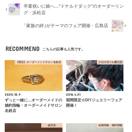
卒業祝いに娘へ…“ドナルドダック”のオーダーリン
グ・浜松店
「家族の絆｣がテーマのフェア開催・広島店
RECOMMEND
こちらの記事も人気です。
【閉店】オーダーメイドサロン名鉄店
クロスモール豊川店
2020.10.9
2016.4.21
ずっと一緒に…オーダーメイドの
期間限定☆DIYジュエリーフェア
婚約指輪・オーダーメイドサロン
開催！
名鉄店
金沢店
結婚指輪・婚約指輪